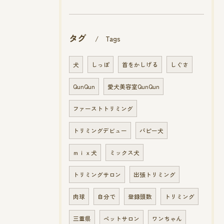
タグ
Tags
犬
しっぽ
首をかしげる
しぐさ
QunQun
愛犬美容室QunQun
ファーストトリミング
トリミングデビュー
パピー犬
ｍｉｘ犬
ミックス犬
トリミングサロン
出張トリミング
肉球
自分で
登録頭数
トリミング
三重県
ペットサロン
ワンちゃん