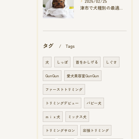
2026/02/25
津市で犬種別の最適トリミング頻度
タグ
Tags
犬
しっぽ
首をかしげる
しぐさ
QunQun
愛犬美容室QunQun
ファーストトリミング
トリミングデビュー
パピー犬
ｍｉｘ犬
ミックス犬
トリミングサロン
出張トリミング