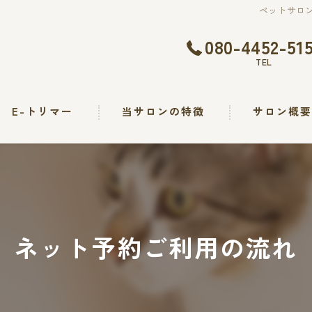
ペットサロン
080-4452-51
TEL
E-トリマー
当サロンの特徴
サロン概
トリミング
カット
シャンプー
ネット予約ご利用の流れ
出張
求人