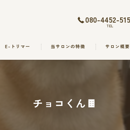
080-4452-51
TEL
E-トリマー
当サロンの特徴
サロン概
トリミング
カット
シャンプー
チョコくん🍫
出張
求人