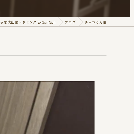
愛犬出張トリミング E-QunQun
ブログ
チョコくん🍫