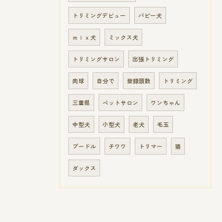
トリミングデビュー
パピー犬
ｍｉｘ犬
ミックス犬
トリミングサロン
出張トリミング
肉球
自分で
登録頭数
トリミング
三重県
ペットサロン
ワンちゃん
中型犬
小型犬
老犬
毛玉
プードル
チワワ
トリマー
猫
ダックス