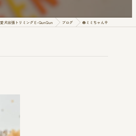
犬出張トリミング E-QunQun
ブログ
🎃ミミちゃん🍭