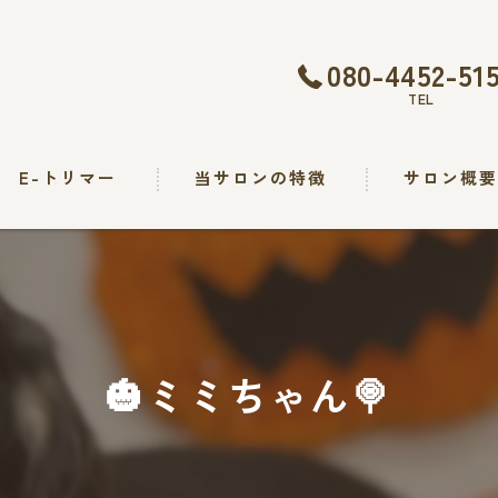
080-4452-51
TEL
E-トリマー
当サロンの特徴
サロン概
トリミング
カット
シャンプー
🎃ミミちゃん🍭
出張
求人