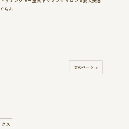
県トリミング #三重県トリミングサロン #愛犬美容
たぐらむ
次のページ >
ックス