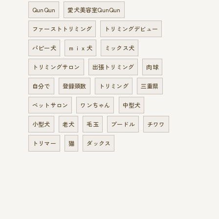
QunQun
愛犬美容室QunQun
ファーストトリミング
トリミングデビュー
パピー犬
ｍｉｘ犬
ミックス犬
トリミングサロン
出張トリミング
肉球
自分で
登録頭数
トリミング
三重県
ペットサロン
ワンちゃん
中型犬
小型犬
老犬
毛玉
プードル
チワワ
トリマー
猫
ダックス