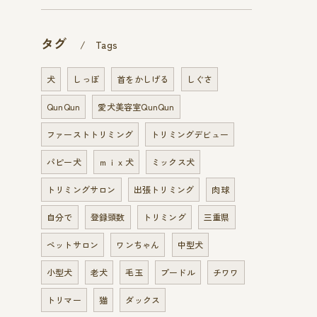
タグ
Tags
犬
しっぽ
首をかしげる
しぐさ
QunQun
愛犬美容室QunQun
ファーストトリミング
トリミングデビュー
パピー犬
ｍｉｘ犬
ミックス犬
トリミングサロン
出張トリミング
肉球
自分で
登録頭数
トリミング
三重県
ペットサロン
ワンちゃん
中型犬
小型犬
老犬
毛玉
プードル
チワワ
トリマー
猫
ダックス