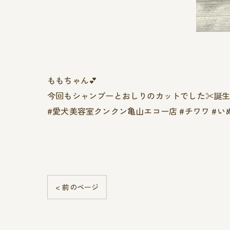
ももちゃん︎💕︎︎
今回もシャンプーとおしりのカットでした✂️誕生
#愛犬美容室クンクン亀山エコー店 #チワワ #い
< 前のページ