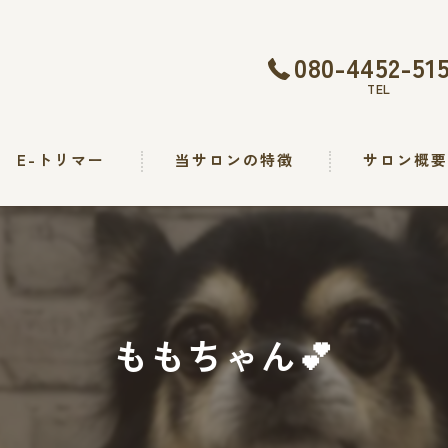
080-4452-51
TEL
E-トリマー
当サロンの特徴
サロン概
トリミング
カット
シャンプー
ももちゃん︎💕︎︎
出張
求人