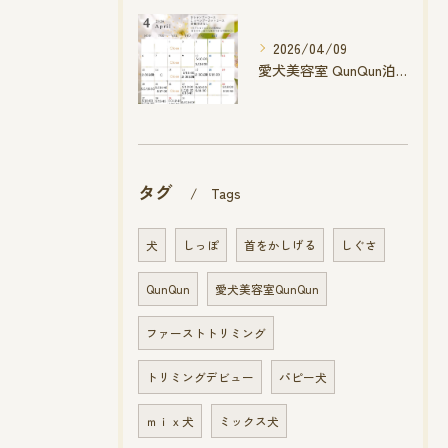
2026/04/09
愛犬美容室 QunQun泊店 4月空き状況です
タグ
Tags
犬
しっぽ
首をかしげる
しぐさ
QunQun
愛犬美容室QunQun
ファーストトリミング
トリミングデビュー
パピー犬
ｍｉｘ犬
ミックス犬