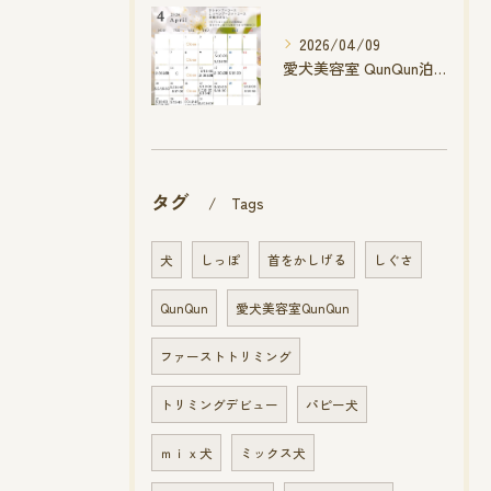
2026/04/09
愛犬美容室 QunQun泊店 4月空き状況です
タグ
Tags
犬
しっぽ
首をかしげる
しぐさ
QunQun
愛犬美容室QunQun
ファーストトリミング
トリミングデビュー
パピー犬
ｍｉｘ犬
ミックス犬