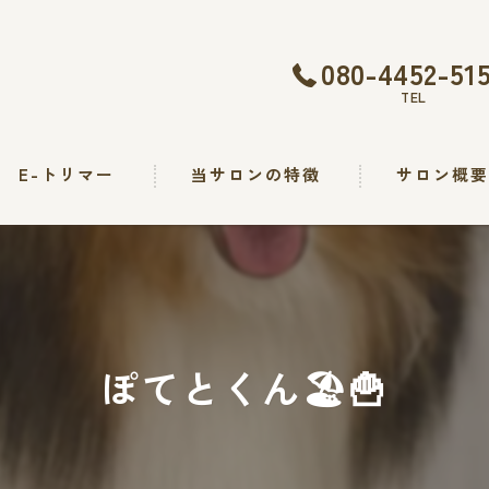
080-4452-51
TEL
E-トリマー
当サロンの特徴
サロン概
トリミング
カット
シャンプー
ぽてとくん🏖🍟
出張
求人