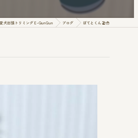
犬出張トリミング E-QunQun
ブログ
ぽてとくん🏖🍟