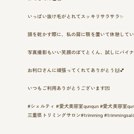
いっぱい抜け毛がとれてスッキリサラサラ✨
頭を乾かす際に、私の肩に顎を置いて休憩していた
写真撮影もいい笑顔のぽてとくん、試しにパイナ
お利口さんに頑張ってくれてありがとう🙌💕
いつもご利用ありがとうございます💌
#シェルティ #愛犬美容室qunqun #愛犬美容室
三重県トリミングサロン#trimming #trimmingsal