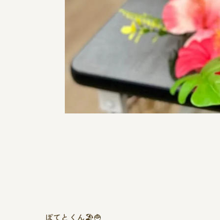
ぽてとくん🏖🍟