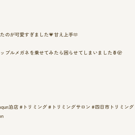
のが可愛すぎました💗甘え上手🫶
ップルメガネを乗せてみたら困らせてしまいました🍍🫣
qunqun泊店 #トリミング #トリミングサロン #四日市トリミン
on