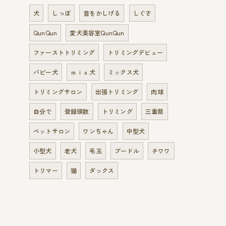
犬
しっぽ
首をかしげる
しぐさ
QunQun
愛犬美容室QunQun
ファーストトリミング
トリミングデビュー
パピー犬
ｍｉｘ犬
ミックス犬
トリミングサロン
出張トリミング
肉球
自分で
登録頭数
トリミング
三重県
ペットサロン
ワンちゃん
中型犬
小型犬
老犬
毛玉
プードル
チワワ
トリマー
猫
ダックス