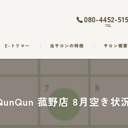
080-4452-51
TEL
E-トリマー
当サロンの特徴
サロン概
トリミング
カット
シャンプー
nQun 菰野店 8月空き状況(
出張
求人