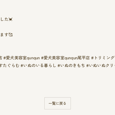
た💓‪
ます🥰
犬美容室qunqun #愛犬美容室qunqun尾平店 #トリミングサロ
ぬすたぐらむ #いぬのいる暮らし #いぬのきもち #いぬいぬクリ
一覧に戻る