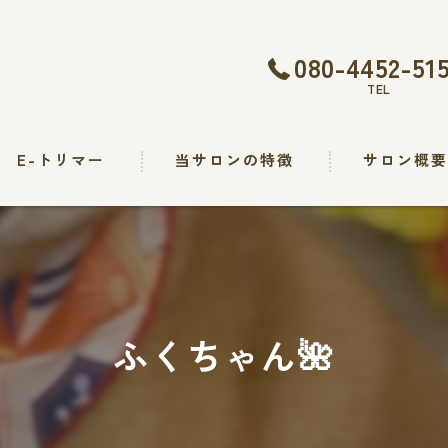
080-4452-51
TEL
E-トリマー
当サロンの特徴
サロン概
トリミング
カット
シャンプー
ふくちゃん🌺
出張
求人