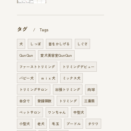
タグ
Tags
犬
しっぽ
首をかしげる
しぐさ
QunQun
愛犬美容室QunQun
ファーストトリミング
トリミングデビュー
パピー犬
ｍｉｘ犬
ミックス犬
トリミングサロン
出張トリミング
肉球
自分で
登録頭数
トリミング
三重県
ペットサロン
ワンちゃん
中型犬
小型犬
老犬
毛玉
プードル
チワワ