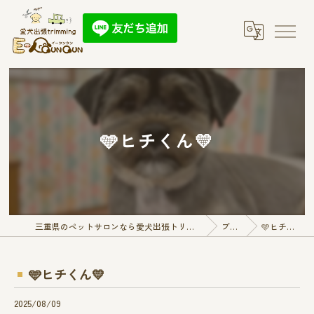
🩵ヒチくん💛
三重県のペットサロンなら愛犬出張トリミング E-QunQun
ブログ
🩵ヒチくん💛
🩵ヒチくん💛
2025/08/09