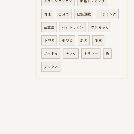
トリミングサロン
出張トリミング
肉球
自分で
登録頭数
トリミング
三重県
ペットサロン
ワンちゃん
中型犬
小型犬
老犬
毛玉
プードル
チワワ
トリマー
猫
ダックス