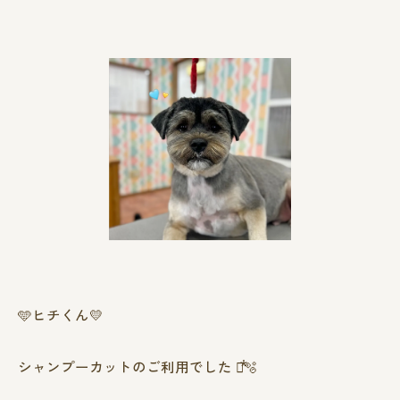
🩵ヒチくん💛
シャンプーカットのご利用でした ✄⃰🫧