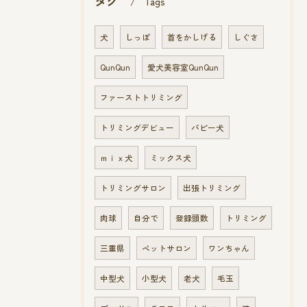
タグ
Tags
犬
しっぽ
首をかしげる
しぐさ
QunQun
愛犬美容室QunQun
ファーストトリミング
トリミングデビュー
パピー犬
ｍｉｘ犬
ミックス犬
トリミングサロン
出張トリミング
肉球
自分で
登録頭数
トリミング
三重県
ペットサロン
ワンちゃん
中型犬
小型犬
老犬
毛玉