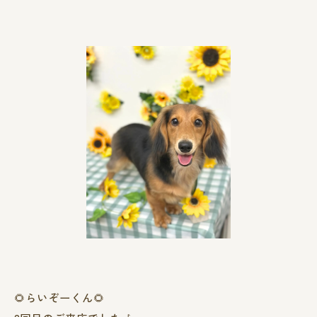
🌻らいぞーくん🌻