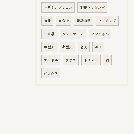
トリミングサロン
出張トリミング
肉球
自分で
登録頭数
トリミング
三重県
ペットサロン
ワンちゃん
中型犬
小型犬
老犬
毛玉
プードル
チワワ
トリマー
猫
ダックス