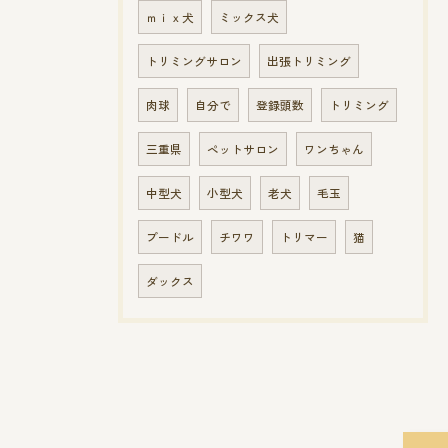
ｍｉｘ犬
ミックス犬
トリミングサロン
出張トリミング
肉球
自分で
登録頭数
トリミング
三重県
ペットサロン
ワンちゃん
中型犬
小型犬
老犬
毛玉
プードル
チワワ
トリマー
猫
ダックス