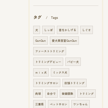
タグ
Tags
犬
しっぽ
首をかしげる
しぐさ
QunQun
愛犬美容室QunQun
ファーストトリミング
トリミングデビュー
パピー犬
ｍｉｘ犬
ミックス犬
トリミングサロン
出張トリミング
肉球
自分で
登録頭数
トリミング
三重県
ペットサロン
ワンちゃん