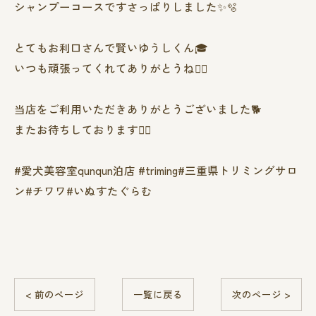
シャンプーコースですさっぱりしました✨🫧
とてもお利口さんで賢いゆうしくん🎓
いつも頑張ってくれてありがとうね🙂‍↕️
当店をご利用いただきありがとうございました🐕
またお待ちしております❤️‍🔥
#愛犬美容室qunqun泊店 #triming#三重県トリミングサロ
ン#チワワ#いぬすたぐらむ
< 前のページ
一覧に戻る
次のページ >