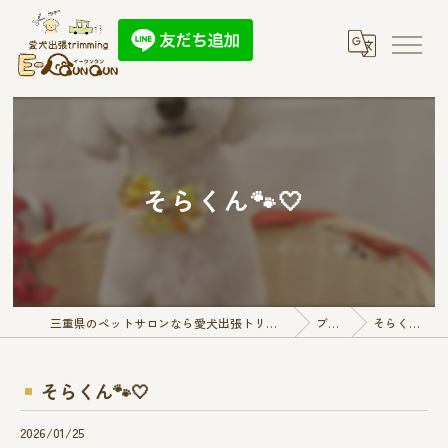
そらくん🐾🤍
三重県のペットサロンなら愛犬出張トリミング E-QunQun
ブログ
そらくん🐾🤍
そらくん🐾🤍
2026/01/25