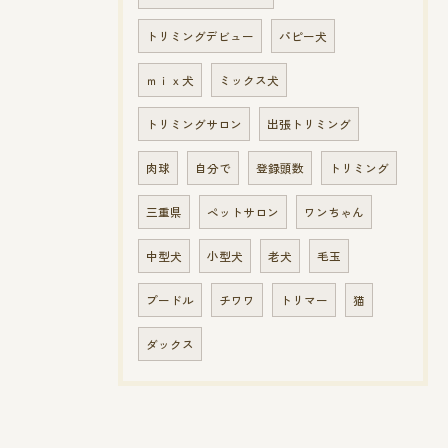
トリミングデビュー
パピー犬
ｍｉｘ犬
ミックス犬
トリミングサロン
出張トリミング
肉球
自分で
登録頭数
トリミング
三重県
ペットサロン
ワンちゃん
中型犬
小型犬
老犬
毛玉
プードル
チワワ
トリマー
猫
ダックス