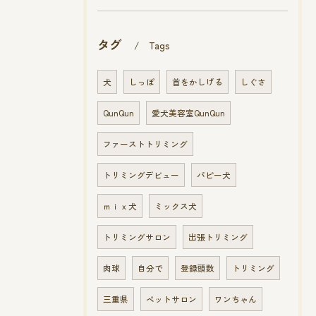
タグ
Tags
犬
しっぽ
首をかしげる
しぐさ
QunQun
愛犬美容室QunQun
ファーストトリミング
トリミングデビュー
パピー犬
ｍｉｘ犬
ミックス犬
トリミングサロン
出張トリミング
肉球
自分で
登録頭数
トリミング
三重県
ペットサロン
ワンちゃん