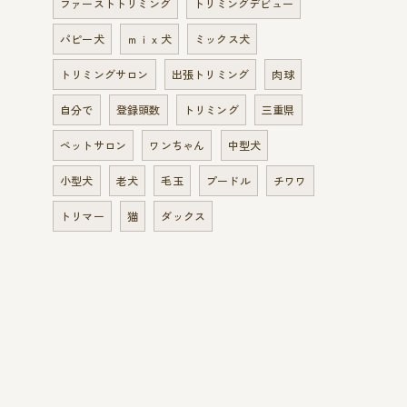
ファーストトリミング
トリミングデビュー
パピー犬
ｍｉｘ犬
ミックス犬
トリミングサロン
出張トリミング
肉球
自分で
登録頭数
トリミング
三重県
ペットサロン
ワンちゃん
中型犬
小型犬
老犬
毛玉
プードル
チワワ
トリマー
猫
ダックス