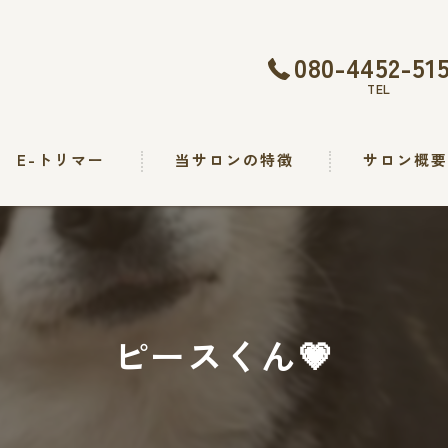
080-4452-51
TEL
E-トリマー
当サロンの特徴
サロン概
トリミング
カット
シャンプー
ピースくん💗
出張
求人