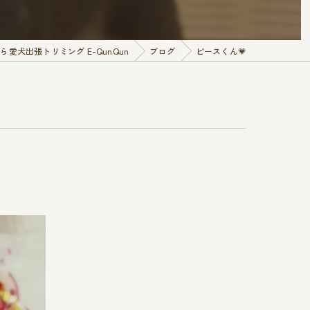
愛犬出張トリミング E-QunQun
ブログ
ピースくん💗