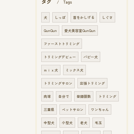
タグ
Tags
犬
しっぽ
首をかしげる
しぐさ
QunQun
愛犬美容室QunQun
ファーストトリミング
トリミングデビュー
パピー犬
ｍｉｘ犬
ミックス犬
トリミングサロン
出張トリミング
肉球
自分で
登録頭数
トリミング
三重県
ペットサロン
ワンちゃん
中型犬
小型犬
老犬
毛玉