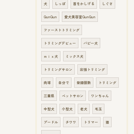
犬
しっぽ
首をかしげる
しぐさ
QunQun
愛犬美容室QunQun
ファーストトリミング
トリミングデビュー
パピー犬
ｍｉｘ犬
ミックス犬
トリミングサロン
出張トリミング
肉球
自分で
登録頭数
トリミング
三重県
ペットサロン
ワンちゃん
中型犬
小型犬
老犬
毛玉
プードル
チワワ
トリマー
猫