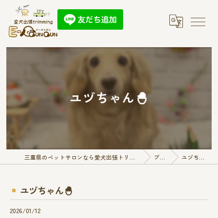
ユヅちゃん🐣
三重県のペットサロンなら愛犬出張トリミング E-QunQun
ブログ
ユヅちゃん🐣
ユヅちゃん🐣
2026/01/12