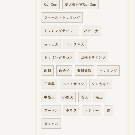
QunQun
愛犬美容室QunQun
ファーストトリミング
トリミングデビュー
パピー犬
ｍｉｘ犬
ミックス犬
トリミングサロン
出張トリミング
肉球
自分で
登録頭数
トリミング
三重県
ペットサロン
ワンちゃん
中型犬
小型犬
老犬
毛玉
プードル
チワワ
トリマー
猫
ダックス