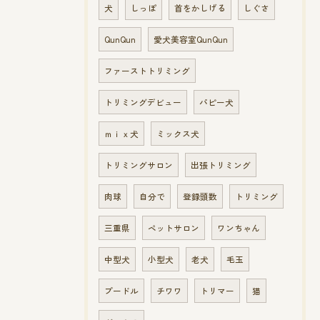
犬
しっぽ
首をかしげる
しぐさ
QunQun
愛犬美容室QunQun
ファーストトリミング
トリミングデビュー
パピー犬
ｍｉｘ犬
ミックス犬
トリミングサロン
出張トリミング
肉球
自分で
登録頭数
トリミング
三重県
ペットサロン
ワンちゃん
中型犬
小型犬
老犬
毛玉
プードル
チワワ
トリマー
猫