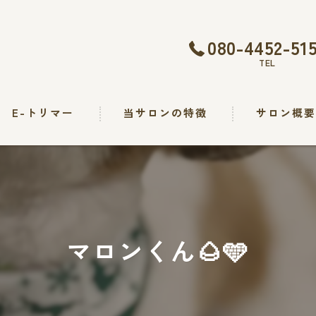
080-4452-51
TEL
E-トリマー
当サロンの特徴
サロン概
トリミング
カット
シャンプー
マロンくん🌰🩵
出張
求人