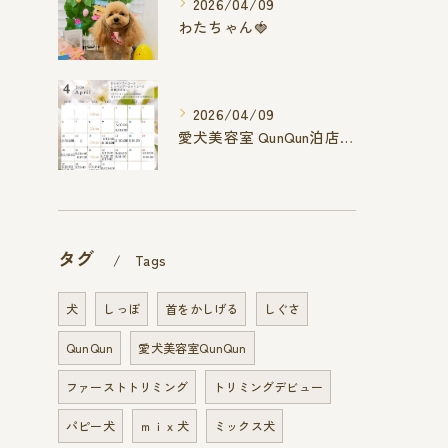
2026/04/09
わたちゃん🍓
2026/04/09
愛犬美容室 QunQun泊店 4月空き状況です
タグ
Tags
犬
しっぽ
首をかしげる
しぐさ
QunQun
愛犬美容室QunQun
ファーストトリミング
トリミングデビュー
パピー犬
ｍｉｘ犬
ミックス犬