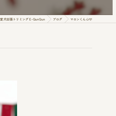
犬出張トリミング E-QunQun
ブログ
マロンくん🌰🩵