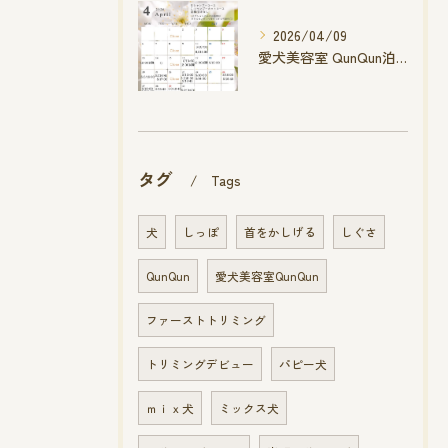
2026/04/09
愛犬美容室 QunQun泊店 4月空き状況です
タグ
Tags
犬
しっぽ
首をかしげる
しぐさ
QunQun
愛犬美容室QunQun
ファーストトリミング
トリミングデビュー
パピー犬
ｍｉｘ犬
ミックス犬