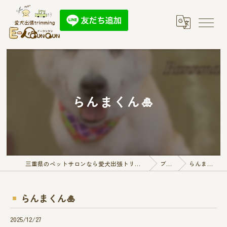
らんまくん🎍
三重県のペットサロンなら愛犬出張トリミング E-QunQun
ブログ
らんまくん🎍
らんまくん🎍
2025/12/27