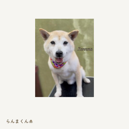
らんまくん🎍