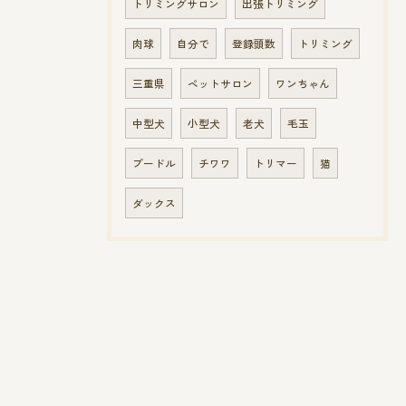
トリミングサロン
出張トリミング
肉球
自分で
登録頭数
トリミング
三重県
ペットサロン
ワンちゃん
中型犬
小型犬
老犬
毛玉
プードル
チワワ
トリマー
猫
ダックス