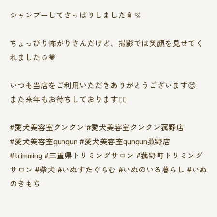
シャンプーしてさっぱりしました🧴🫧
ちょっぴり怖がりさんだけど、撮影では笑顔を見せてく
れました☺️💗
いつも当店をご利用いただきありがとうございます😊
また来年もお待ちしております❤️‍🔥
#愛犬美容室クンクン #愛犬美容室クンクン菰野店
#愛犬美容室qunqun #愛犬美容室qunqun菰野店
#trimming #三重県トリミングサロン #菰野町トリミング
サロン #柴犬 #いぬすたぐらむ #いぬのいる暮らし #いぬ
のきもち