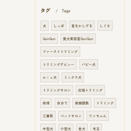
タグ
Tags
犬
しっぽ
首をかしげる
しぐさ
QunQun
愛犬美容室QunQun
ファーストトリミング
トリミングデビュー
パピー犬
ｍｉｘ犬
ミックス犬
トリミングサロン
出張トリミング
肉球
自分で
登録頭数
トリミング
三重県
ペットサロン
ワンちゃん
中型犬
小型犬
老犬
毛玉