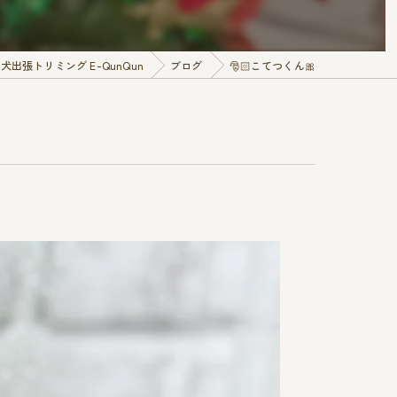
出張トリミング E-QunQun
ブログ
🎅🏻こてつくん🎀