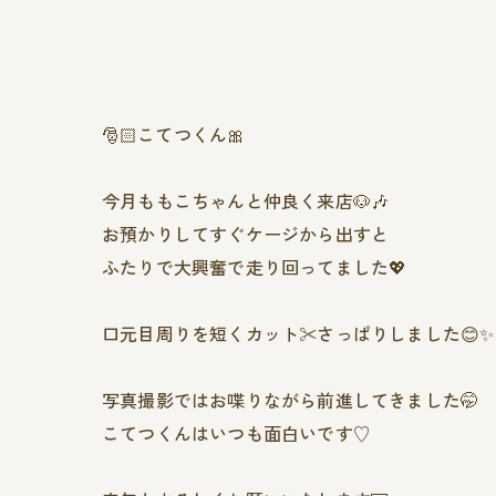
🎅🏻こてつくん🎀
今月ももこちゃんと仲良く来店🐶🎶
お預かりしてすぐケージから出すと
ふたりで大興奮で走り回ってました💖
口元目周りを短くカット✂️さっぱりしました😊✨
写真撮影ではお喋りながら前進してきました🤭
こてつくんはいつも面白いです♡