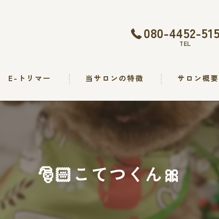
080-4452-51
TEL
E-トリマー
当サロンの特徴
サロン概
トリミング
カット
シャンプー
🎅🏻こてつくん🎀
出張
求人