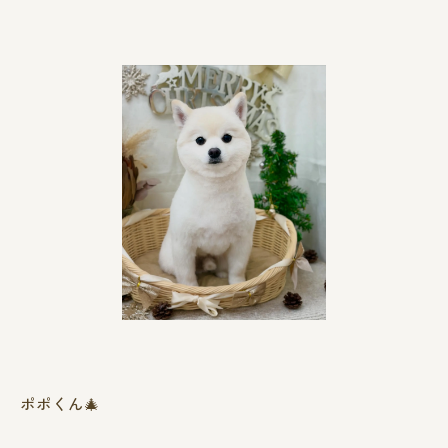
ポポくん🎄