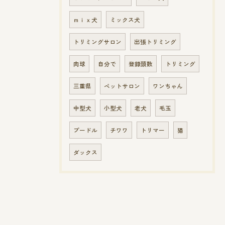
ｍｉｘ犬
ミックス犬
トリミングサロン
出張トリミング
肉球
自分で
登録頭数
トリミング
三重県
ペットサロン
ワンちゃん
中型犬
小型犬
老犬
毛玉
プードル
チワワ
トリマー
猫
ダックス