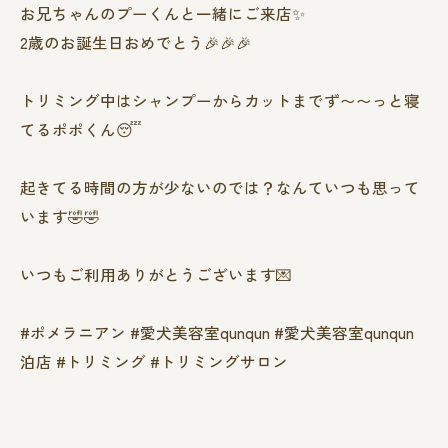
お兄ちゃんのプーくんと一緒にご来店✨️
2歳のお誕生日おめでとう🎉🎉🎉
トリミング中はシャンプーからカットまでず〜〜っと寝
てるポポくん😴
起きてる時間の方が少ないのでは？なんていつも思って
います🤣🤣
いつもご利用ありがとうございます💌
#ポメラニアン #愛犬美容室qunqun #愛犬美容室qunqun
泊店 #トリミング #トリミングサロン