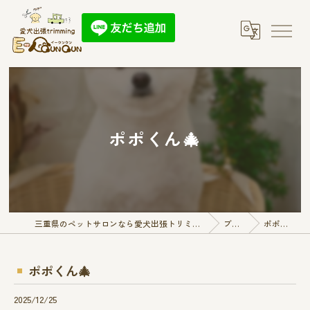
ポポくん🎄
三重県のペットサロンなら愛犬出張トリミング E-QunQun
ブログ
ポポくん🎄
ポポくん🎄
2025/12/25