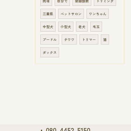
肉球
自分で
登録頭数
トリミング
三重県
ペットサロン
ワンちゃん
中型犬
小型犬
老犬
毛玉
プードル
チワワ
トリマー
猫
ダックス
080-4452-5150