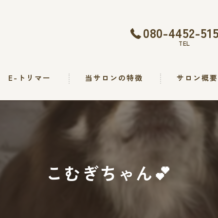
080-4452-51
TEL
E-トリマー
当サロンの特徴
サロン概
トリミング
カット
シャンプー
こむぎちゃん︎💕︎︎
出張
求人