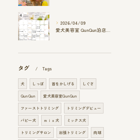
2026/04/09
愛犬美容室 QunQun泊店 4月空き状況です
タグ
Tags
犬
しっぽ
首をかしげる
しぐさ
QunQun
愛犬美容室QunQun
ファーストトリミング
トリミングデビュー
パピー犬
ｍｉｘ犬
ミックス犬
トリミングサロン
出張トリミング
肉球