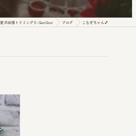
犬出張トリミング E-QunQun
ブログ
こむぎちゃん︎💕︎︎