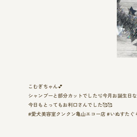
こむぎちゃん︎💕︎︎
シャンプーと部分カットでした🫧今月お誕生日な
今日もとってもお利口さんでした🥰🥰
#愛犬美容室クンクン亀山エコー店 #いぬすたぐら