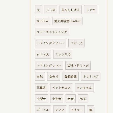
犬
しっぽ
首をかしげる
しぐさ
QunQun
愛犬美容室QunQun
ファーストトリミング
トリミングデビュー
パピー犬
ｍｉｘ犬
ミックス犬
トリミングサロン
出張トリミング
肉球
自分で
登録頭数
トリミング
三重県
ペットサロン
ワンちゃん
中型犬
小型犬
老犬
毛玉
プードル
チワワ
トリマー
猫