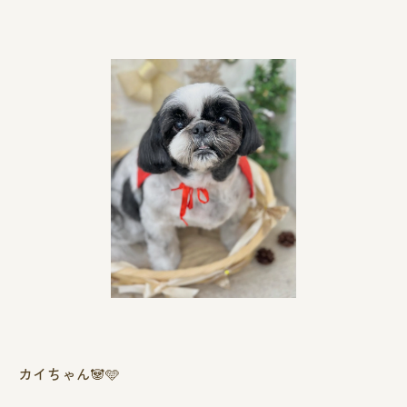
カイちゃん🐼🩵