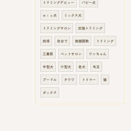
トリミングデビュー
パピー犬
ｍｉｘ犬
ミックス犬
トリミングサロン
出張トリミング
肉球
自分で
登録頭数
トリミング
三重県
ペットサロン
ワンちゃん
中型犬
小型犬
老犬
毛玉
プードル
チワワ
トリマー
猫
ダックス