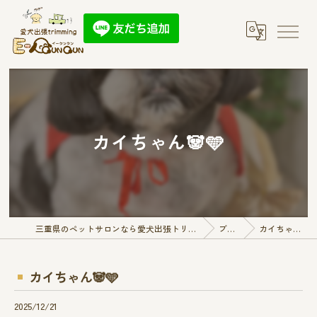
カイちゃん🐼🩵
三重県のペットサロンなら愛犬出張トリミング E-QunQun
ブログ
カイちゃん🐼🩵
カイちゃん🐼🩵
2025/12/21