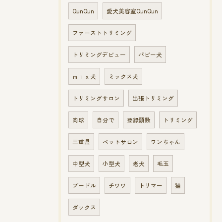
QunQun
愛犬美容室QunQun
ファーストトリミング
トリミングデビュー
パピー犬
ｍｉｘ犬
ミックス犬
トリミングサロン
出張トリミング
肉球
自分で
登録頭数
トリミング
三重県
ペットサロン
ワンちゃん
中型犬
小型犬
老犬
毛玉
プードル
チワワ
トリマー
猫
ダックス