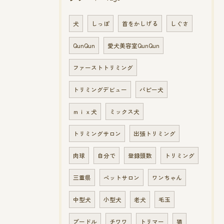
犬
しっぽ
首をかしげる
しぐさ
QunQun
愛犬美容室QunQun
ファーストトリミング
トリミングデビュー
パピー犬
ｍｉｘ犬
ミックス犬
トリミングサロン
出張トリミング
肉球
自分で
登録頭数
トリミング
三重県
ペットサロン
ワンちゃん
中型犬
小型犬
老犬
毛玉
プードル
チワワ
トリマー
猫