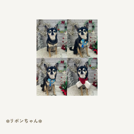
❄️リボンちゃん❄️