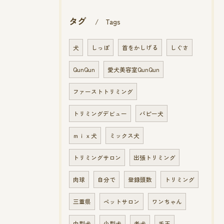
タグ
Tags
犬
しっぽ
首をかしげる
しぐさ
QunQun
愛犬美容室QunQun
ファーストトリミング
トリミングデビュー
パピー犬
ｍｉｘ犬
ミックス犬
トリミングサロン
出張トリミング
肉球
自分で
登録頭数
トリミング
三重県
ペットサロン
ワンちゃん
中型犬
小型犬
老犬
毛玉