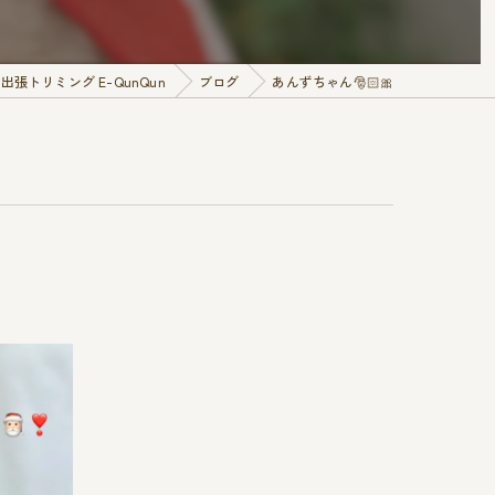
張トリミング E-QunQun
ブログ
あんずちゃん🎅🏻🎀