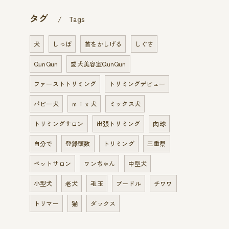
タグ
Tags
犬
しっぽ
首をかしげる
しぐさ
QunQun
愛犬美容室QunQun
ファーストトリミング
トリミングデビュー
パピー犬
ｍｉｘ犬
ミックス犬
トリミングサロン
出張トリミング
肉球
自分で
登録頭数
トリミング
三重県
ペットサロン
ワンちゃん
中型犬
小型犬
老犬
毛玉
プードル
チワワ
トリマー
猫
ダックス