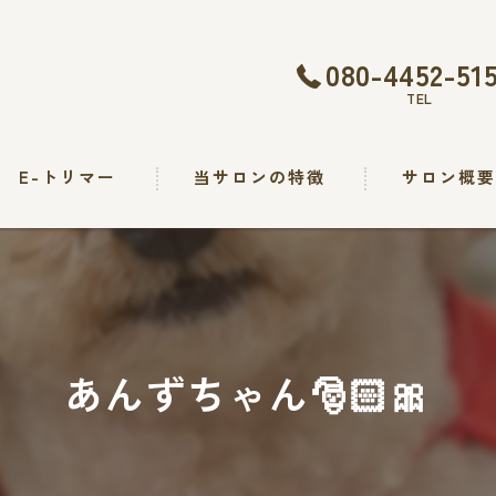
080-4452-51
TEL
E-トリマー
当サロンの特徴
サロン概
トリミング
カット
シャンプー
あんずちゃん🎅🏻🎀
出張
求人