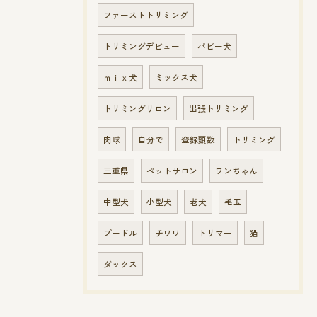
ファーストトリミング
トリミングデビュー
パピー犬
ｍｉｘ犬
ミックス犬
トリミングサロン
出張トリミング
肉球
自分で
登録頭数
トリミング
三重県
ペットサロン
ワンちゃん
中型犬
小型犬
老犬
毛玉
プードル
チワワ
トリマー
猫
ダックス