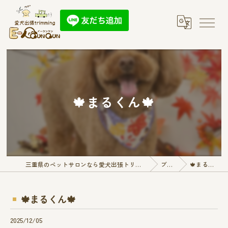
🍁まるくん🍁
三重県のペットサロンなら愛犬出張トリミング E-QunQun
ブログ
🍁まるくん🍁
🍁まるくん🍁
2025/12/05