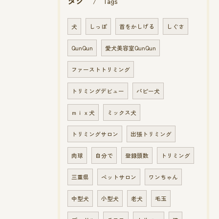
タグ
Tags
犬
しっぽ
首をかしげる
しぐさ
QunQun
愛犬美容室QunQun
ファーストトリミング
トリミングデビュー
パピー犬
ｍｉｘ犬
ミックス犬
トリミングサロン
出張トリミング
肉球
自分で
登録頭数
トリミング
三重県
ペットサロン
ワンちゃん
中型犬
小型犬
老犬
毛玉