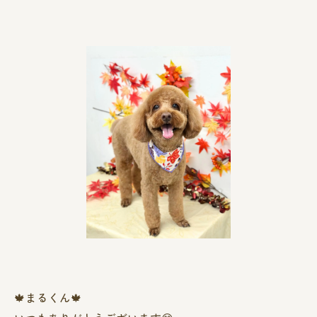
🍁まるくん🍁