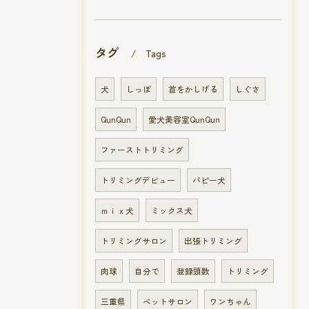
タグ
Tags
犬
しっぽ
首をかしげる
しぐさ
QunQun
愛犬美容室QunQun
ファーストトリミング
トリミングデビュー
パピー犬
ｍｉｘ犬
ミックス犬
トリミングサロン
出張トリミング
肉球
自分で
登録頭数
トリミング
三重県
ペットサロン
ワンちゃん