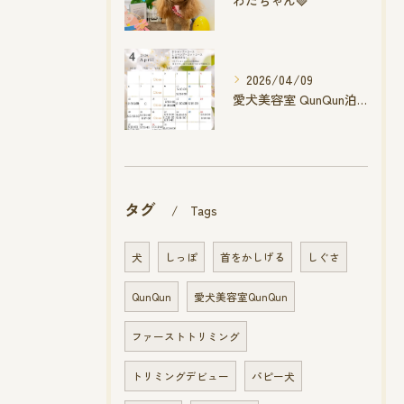
わたちゃん🍓
2026/04/09
愛犬美容室 QunQun泊店 4月空き状況です
タグ
Tags
犬
しっぽ
首をかしげる
しぐさ
QunQun
愛犬美容室QunQun
ファーストトリミング
トリミングデビュー
パピー犬