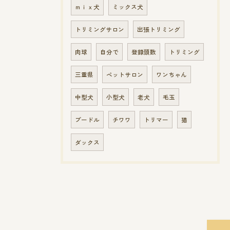
ｍｉｘ犬
ミックス犬
トリミングサロン
出張トリミング
肉球
自分で
登録頭数
トリミング
三重県
ペットサロン
ワンちゃん
中型犬
小型犬
老犬
毛玉
プードル
チワワ
トリマー
猫
ダックス