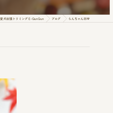
犬出張トリミング E-QunQun
ブログ
らんちゃん🧸🤎