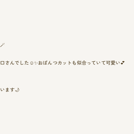
🪄
口さんでした☺️✨おぱんつカットも似合っていて可愛い💕
います🌙
