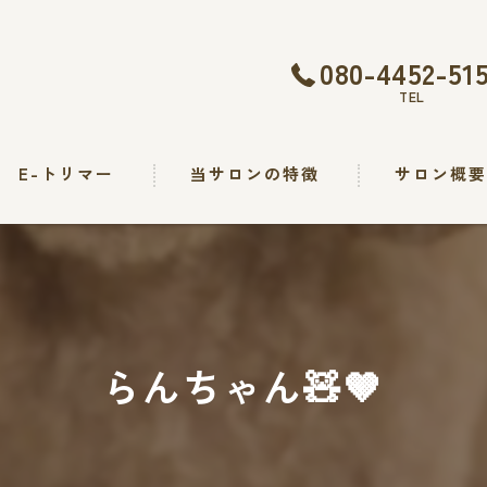
080-4452-51
TEL
E-トリマー
当サロンの特徴
サロン概
トリミング
カット
シャンプー
らんちゃん🧸🤎
出張
求人