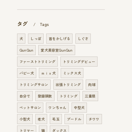
タグ
Tags
犬
しっぽ
首をかしげる
しぐさ
QunQun
愛犬美容室QunQun
ファーストトリミング
トリミングデビュー
パピー犬
ｍｉｘ犬
ミックス犬
トリミングサロン
出張トリミング
肉球
自分で
登録頭数
トリミング
三重県
ペットサロン
ワンちゃん
中型犬
小型犬
老犬
毛玉
プードル
チワワ
トリマー
猫
ダックス