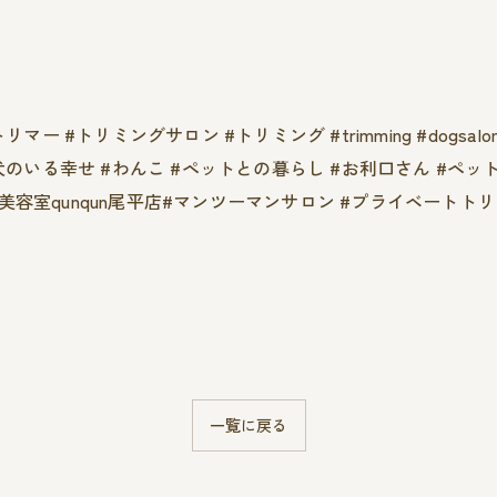
 #トリミングサロン #トリミング #trimming #dogsalo
犬のいる幸せ #わんこ #ペットとの暮らし #お利口さん #ペッ
#愛犬美容室qunqun尾平店#マンツーマンサロン #プライベート
一覧に戻る