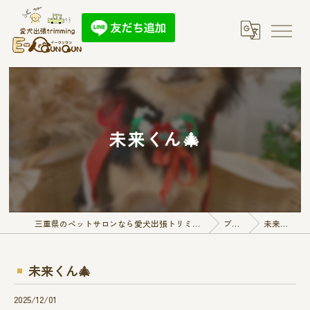
未来くん🎄
三重県のペットサロンなら愛犬出張トリミング E-QunQun
ブログ
未来くん🎄
未来くん🎄
2025/12/01