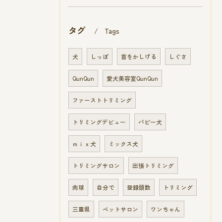
タグ
Tags
犬
しっぽ
首をかしげる
しぐさ
QunQun
愛犬美容室QunQun
ファーストトリミング
トリミングデビュー
パピー犬
ｍｉｘ犬
ミックス犬
トリミングサロン
出張トリミング
肉球
自分で
登録頭数
トリミング
三重県
ペットサロン
ワンちゃん