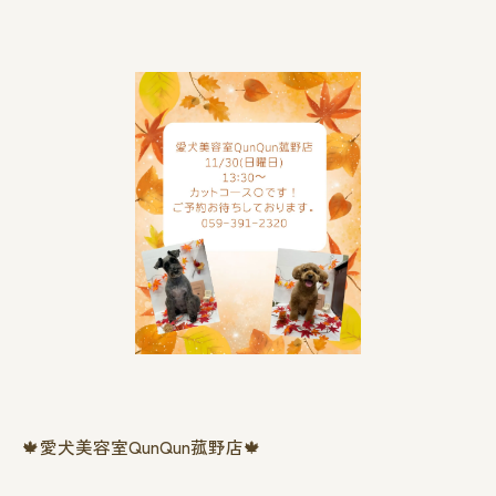
🍁愛犬美容室QunQun菰野店🍁