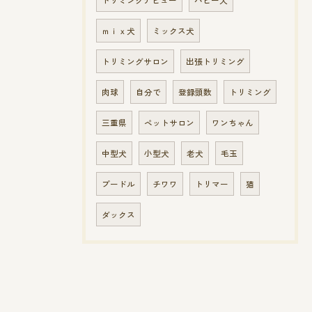
トリミングデビュー
パピー犬
ｍｉｘ犬
ミックス犬
トリミングサロン
出張トリミング
肉球
自分で
登録頭数
トリミング
三重県
ペットサロン
ワンちゃん
中型犬
小型犬
老犬
毛玉
プードル
チワワ
トリマー
猫
ダックス