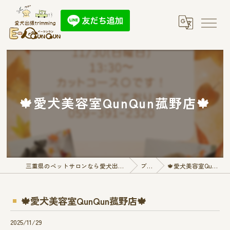
🍁愛犬美容室QunQun菰野店🍁
三重県のペットサロンなら愛犬出張トリミング E-QunQun
ブログ
🍁愛犬美容室QunQun菰野店🍁
🍁愛犬美容室QunQun菰野店🍁
2025/11/29