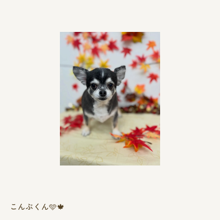
こんぶくん🩵🍁