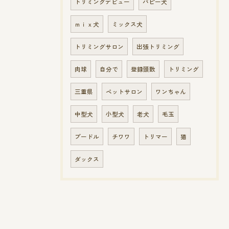
トリミングデビュー
パピー犬
ｍｉｘ犬
ミックス犬
トリミングサロン
出張トリミング
肉球
自分で
登録頭数
トリミング
三重県
ペットサロン
ワンちゃん
中型犬
小型犬
老犬
毛玉
プードル
チワワ
トリマー
猫
ダックス