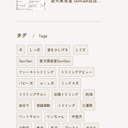
愛犬美容室 QunQun泊店 4月空き状況です
タグ
Tags
犬
しっぽ
首をかしげる
しぐさ
QunQun
愛犬美容室QunQun
ファーストトリミング
トリミングデビュー
パピー犬
ｍｉｘ犬
ミックス犬
トリミングサロン
出張トリミング
肉球
自分で
登録頭数
トリミング
三重県
ペットサロン
ワンちゃん
中型犬
小型犬
老犬
毛玉
プードル
チワワ