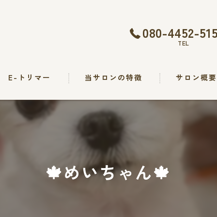
080-4452-51
TEL
E-トリマー
当サロンの特徴
サロン概
トリミング
カット
シャンプー
🍁めいちゃん🍁
出張
求人