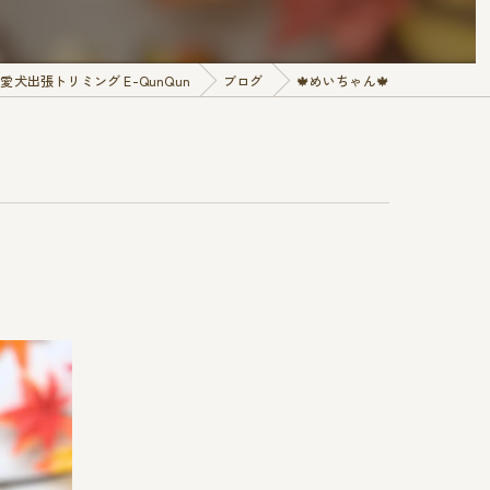
犬出張トリミング E-QunQun
ブログ
🍁めいちゃん🍁