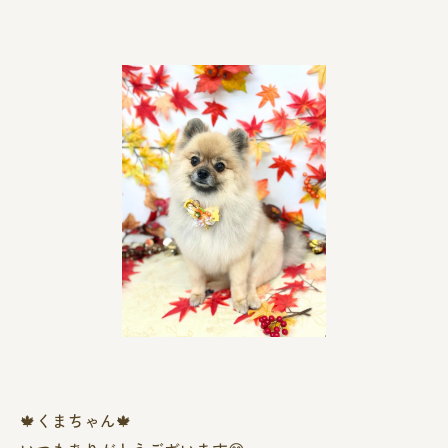
🍁くまちゃん🍁