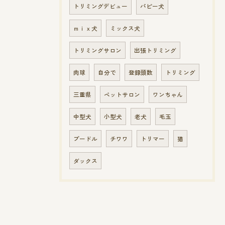
トリミングデビュー
パピー犬
ｍｉｘ犬
ミックス犬
トリミングサロン
出張トリミング
肉球
自分で
登録頭数
トリミング
三重県
ペットサロン
ワンちゃん
中型犬
小型犬
老犬
毛玉
プードル
チワワ
トリマー
猫
ダックス