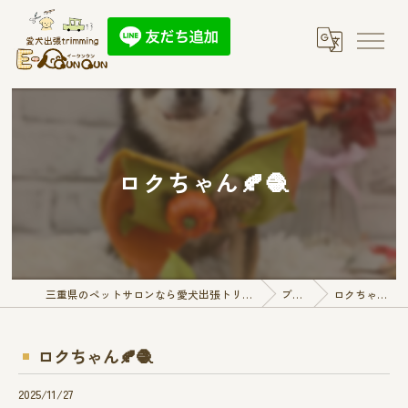
ロクちゃん🍂🧶
三重県のペットサロンなら愛犬出張トリミング E-QunQun
ブログ
ロクちゃん🍂🧶
ロクちゃん🍂🧶
2025/11/27