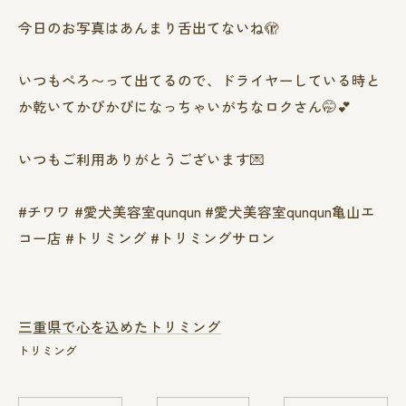
今日のお写真はあんまり舌出てないね🫣
いつもぺろ〜って出てるので、ドライヤーしている時と
か乾いてかぴかぴになっちゃいがちなロクさん🤭💕
いつもご利用ありがとうございます💌
#チワワ #愛犬美容室qunqun #愛犬美容室qunqun亀山エ
コー店 #トリミング #トリミングサロン
三重県で心を込めたトリミング
トリミング