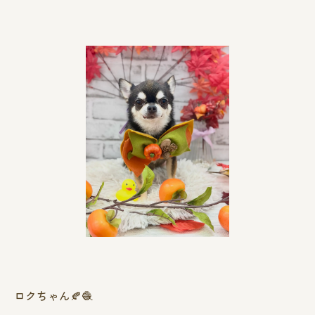
ロクちゃん🍂🧶