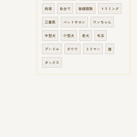
肉球
自分で
登録頭数
トリミング
三重県
ペットサロン
ワンちゃん
中型犬
小型犬
老犬
毛玉
プードル
チワワ
トリマー
猫
ダックス