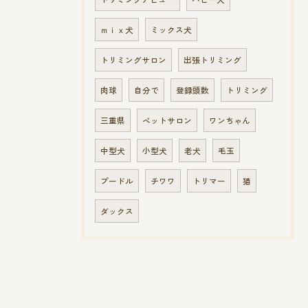
ｍｉｘ犬
ミックス犬
トリミングサロン
出張トリミング
肉球
自分で
登録頭数
トリミング
三重県
ペットサロン
ワンちゃん
中型犬
小型犬
老犬
毛玉
プードル
チワワ
トリマー
猫
ダックス