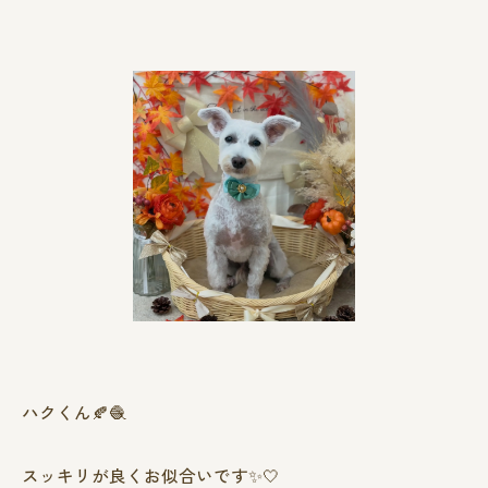
ハクくん🍂🧶
スッキリが良くお似合いです✨🤍