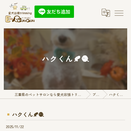
ハクくん🍂🧶
三重県のペットサロンなら愛犬出張トリミング E-QunQun
ブログ
ハクくん🍂🧶
ハクくん🍂🧶
2025/11/22