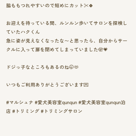
脇ももつれやすいので短めにカット✂️🍀
お迎えを待っている間、ルンルン歩いてサロンを探検し
ていたハクくん
急に姿が見えなくなったな〜と思ったら、自分からサー
クルに入って扉を閉めてしまっていました🫣💗
ドジっ子なところもあるのね🤭🫶
いつもご利用ありがとうございます💌
#マルシュナ #愛犬美容室qunqun #愛犬美容室qunqun泊
店 #トリミング #トリミングサロン