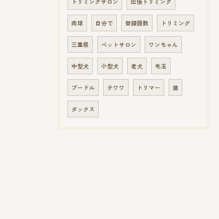
トリミングサロン
出張トリミング
肉球
自分で
登録頭数
トリミング
三重県
ペットサロン
ワンちゃん
中型犬
小型犬
老犬
毛玉
プードル
チワワ
トリマー
猫
ダックス